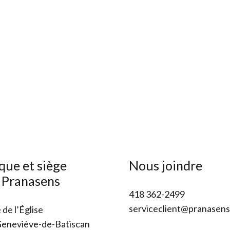
que et siège
Nous joindre
l Pranasens
418 362-2499
serviceclient@pranasen
 de l’Église
Geneviève-de-Batiscan