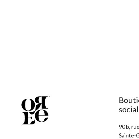
Bouti
socia
90 b, rue
Sainte-