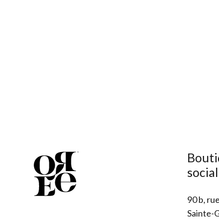
Bouti
socia
90 b, rue
Sainte-