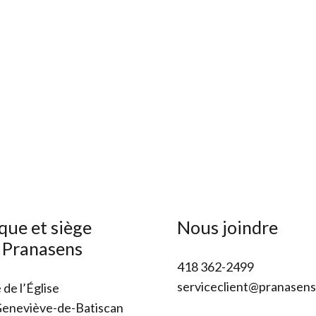
que et siège
Nous joindre
l Pranasens
418 362-2499
serviceclient@pranasen
 de l’Église
Geneviève-de-Batiscan